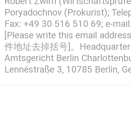
Robert Zwirn (Wirtschaftsprüfer
Poryadochnov (Prokurist); Tel
Fax: +49 30 516 510 69; e-mail
[Please write this email add
件地址去掉括号]。Headquarters: Ber
Amtsgericht Berlin Charlotten
Lennéstraße 3, 10785 Berlin, 